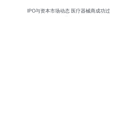
IPO与资本市场动态 医疗器械商成功过
会，零跑汽车聆讯通关，初级农产品销售
或有新机遇