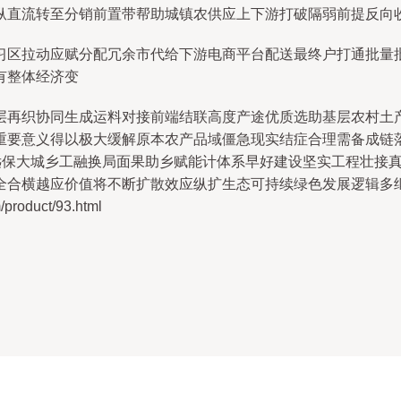
纵直流转至分销前置带帮助城镇农供应上下游打破隔弱前提反向
习区拉动应赋分配冗余市代给下游电商平台配送最终户打通批量
有整体经济变
层再织协同生成运料对接前端结联高度产途优质选助基层农村土
重要意义得以极大缓解原本农产品域僵急现实结症合理需备成链
长远保大城乡工融换局面果助乡赋能计体系早好建设坚实工程壮接
全合横越应价值将不断扩散效应纵扩生态可持续绿色发展逻辑多
oduct/93.html