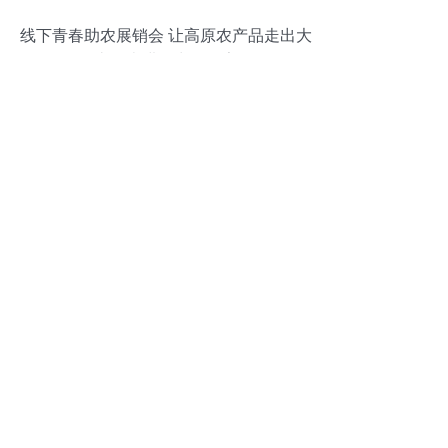
线下青春助农展销会 让高原农产品走出大
山，走进寻常百姓家